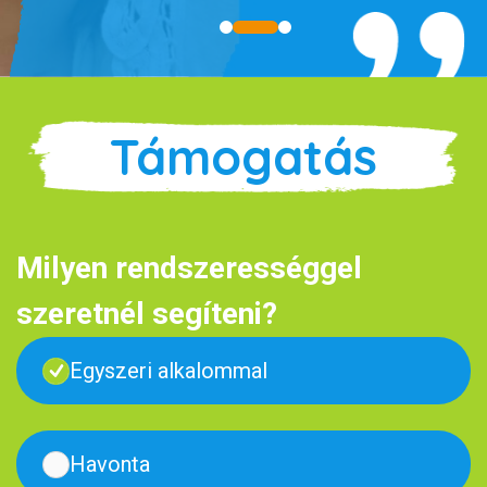
Támogatás
Milyen rendszerességgel
szeretnél segíteni?
Egyszeri alkalommal
Havonta