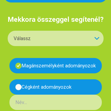
Mekkora összeggel segítenél?
Válassz
Magánszemélyként adományozok
Cégként adományozok