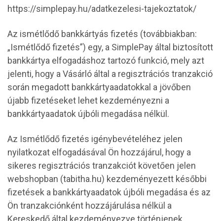
https://simplepay.hu/adatkezelesi-tajekoztatok/
Az ismétlődő bankkártyás fizetés (továbbiakban:
„Ismétlődő fizetés”) egy, a SimplePay által biztosított
bankkártya elfogadáshoz tartozó funkció, mely azt
jelenti, hogy a Vásárló által a regisztrációs tranzakció
során megadott bankkártyaadatokkal a jövőben
újabb fizetéseket lehet kezdeményezni a
bankkártyaadatok újbóli megadása nélkül.
Az Ismétlődő fizetés igénybevételéhez jelen
nyilatkozat elfogadásával Ön hozzájárul, hogy a
sikeres regisztrációs tranzakciót követően jelen
webshopban (tabitha.hu) kezdeményezett későbbi
fizetések a bankkártyaadatok újbóli megadása és az
Ön tranzakciónként hozzájárulása nélkül a
Kereskedő által kezdeményezve történjenek.