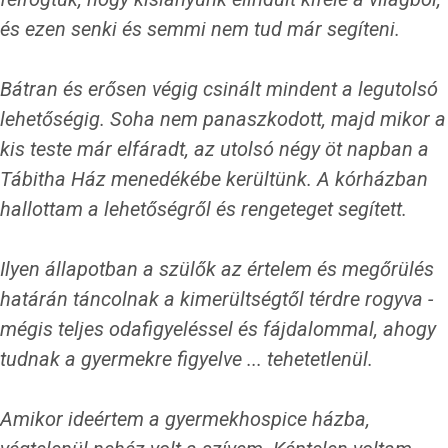
és ezen senki és semmi nem tud már segíteni.
Bátran és erősen végig csinált mindent a legutolsó
lehetőségig. Soha nem panaszkodott, majd mikor a
kis teste már elfáradt, az utolsó négy öt napban a
Tábitha Ház menedékébe kerültünk. A kórházban
hallottam a lehetőségről és rengeteget segített.
Ilyen állapotban a szülők az értelem és megőrülés
határán táncolnak a kimerültségtől térdre rogyva -
mégis teljes odafigyeléssel és fájdalommal, ahogy
tudnak a gyermekre figyelve ... tehetetlenül.
Amikor ideértem a gyermekhospice házba,