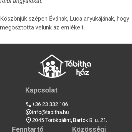
földi angyalokat."
Köszönjük szépen Évának, Luca anyukájának, hogy
megosztotta velünk az emlékeit.
Kapcsolat
+36 23 332 106
info@tabitha.hu
2045 Törökbálint, Bartók B. u. 21.
Fenntartó
Közösségi