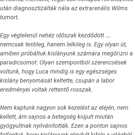
után diagnosztizálták nála az extrarenális Wilms
tumort.
Egy végtelenül nehéz időszak kezdődött ….
nemcsak testileg, hanem lelkileg is. Egy olyan út,
amiben próbáltuk kislányunk számára megőrizni a
paradicsomot. Olyan szempontból szerencsések
voltunk, hogy Luca mindig is egy egészséges
kislány benyomását keltette, csupán a labor
eredményei voltak rettentő rosszak.
Nem kaptunk nagyon sok kezelést az elején, nem
kellett, ám sajnos a betegség kiújult miután
gyógyultnak nyilvánították. Ezen a ponton sajnos
felfogtuk, hogy kislányunk elindult kifele a világból,