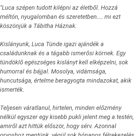
"Luca szépen tudott kilépni az életből. Hozzá
méltón, nyugalomban és szeretetben.... mi ezt
köszönjük a Tábitha Háznak.
Kislányunk, Luca Tünde igazi ajándék a
családunknak és a tágabb ismerősi körnek. Egy
tündöklő egészséges kislányt kell elképzelni, sok
humorral és bájjal. Mosolya, vidámsága,
huncutsága, értelme beragyogta mindazokat, akik
ismerték.
Teljesen váratlanul, hirtelen, minden előzmény
nélkül egyszer egy kisebb pukli jelent meg a testén,
amiről azt hittük először, hogy sérv. Azonnal
orvoshoz mentünk, végül sok hónapos félrekezelés