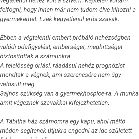
végtelenül nehéz volt a szívem. Képtelen voltam
felfogni, hogy innen már nem tudom élve kihozni a
gyermekemet. Ezek kegyetlenül erős szavak.
Ebben a végtelenül embert próbáló nehézségben
valódi odafigyelést, emberséget, meghittséget
biztosítottak a számunkra.
A felelősség óriási, ráadásul nehéz prognózist
mondtak a végnek, ami szerencsére nem úgy
valósult meg.
Sajnos szükség van a gyermekhospice-ra. A munka
amit végeznek szavakkal kifejezhetetlen.
A Tábitha ház számomra egy kapu, ahol méltó
módon segítenek útjukra engedni az ide született