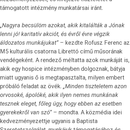
támogatott intézmény munkatársai iránt.
„Nagyra becsülöm azokat, akik kitalálták a Jónak
lenni jó! karitatív akciót, és évről évre végzik
áldozatos munkájukat”
– kezdte Rofusz Ferenc az
M5 kulturális csatorna Librettó című műsorának
vendégeként. A rendező méltatta azok munkáját is,
akik egy hospice intézményben dolgoznak, bátyja
miatt ugyanis ő is megtapasztalta, milyen embert
próbáló feladat az övék.
„Minden tiszteletem azon
orvosoké, ápolóké, akik ilyen nemes munkának
tesznek eleget, főleg úgy, hogy ebben az esetben
gyerekekről van szó”
– mondta. A közmédia idei
kedvezményezettje ugyanis a Baptista
Szeretetszolgálat, munkájuk támogatásához és