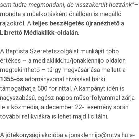
sem tudta megmondani, de visszakerült hozzánk”
–
mondta a műalkotásként önállóan is megálló
rajzokról. A
teljes beszélgetés újranézhető
a
Librettó Médiaklikk-oldalán
.
A Baptista Szeretetszolgálat munkáját több
értékes – a
mediaklikk.hu/jonaklennijo
oldalon
megtekinthető – tárgy megvásárlása mellett a
1355-ös
adományvonal hívásával bárki
támogathatja 500 forinttal. A kampányt idén is
nagyszabású, egész napos műsorfolyammal zárja
le a közmédia, a december 22-i esemény során
további relikviákra is lehet majd licitálni.
A jótékonysági akcióba a jonaklennijo@mtva.hu e-