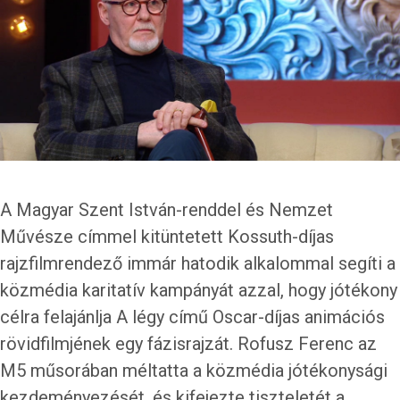
A Magyar Szent István-renddel és Nemzet
Művésze címmel kitüntetett Kossuth-díjas
rajzfilmrendező immár hatodik alkalommal segíti a
közmédia karitatív kampányát azzal, hogy jótékony
célra felajánlja A légy című Oscar-díjas animációs
rövidfilmjének egy fázisrajzát. Rofusz Ferenc az
M5 műsorában méltatta a közmédia jótékonysági
kezdeményezését, és kifejezte tiszteletét a