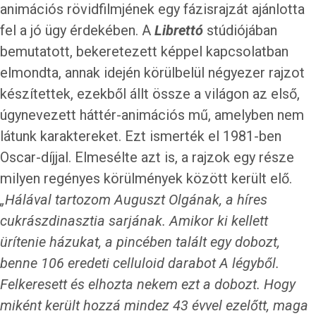
animációs rövidfilmjének egy fázisrajzát ajánlotta
fel a jó ügy érdekében. A
Librettó
stúdiójában
bemutatott, bekeretezett képpel kapcsolatban
elmondta, annak idején körülbelül négyezer rajzot
készítettek, ezekből állt össze a világon az első,
úgynevezett háttér-animációs mű, amelyben nem
látunk karaktereket. Ezt ismerték el 1981-ben
Oscar-díjjal. Elmesélte azt is, a rajzok egy része
milyen regényes körülmények között került elő.
„Hálával tartozom Auguszt Olgának, a híres
cukrászdinasztia sarjának. Amikor ki kellett
ürítenie házukat, a pincében talált egy dobozt,
benne 106 eredeti celluloid darabot A légyből.
Felkeresett és elhozta nekem ezt a dobozt. Hogy
miként került hozzá mindez 43 évvel ezelőtt, maga