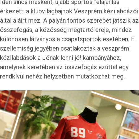
Idén sincs másként, újabb sportos felajánlás
érkezett: a klubvilágbajnok Veszprém kézilabdázói
által aláírt mez. A pályán fontos szerepet játszik az
összefogás, a közösség megtartó ereje, mindez
különösen látványos a csapatsportok esetében. E
szellemiség jegyében csatlakoztak a veszprémi
kézilabdások a Jónak lenni jó! kampányához,
amelynek keretében az összefogás ezúttal egy
rendkívül nehéz helyzetben mutatkozhat meg.