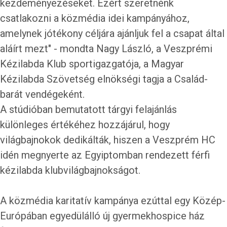
kezdeményezéseket. Ezért szeretnénk
csatlakozni a közmédia idei kampányához,
amelynek jótékony céljára ajánljuk fel a csapat által
aláírt mezt" - mondta Nagy László, a Veszprémi
Kézilabda Klub sportigazgatója, a Magyar
Kézilabda Szövetség elnökségi tagja a Család-
barát vendégeként.
A stúdióban bemutatott tárgyi felajánlás
különleges értékéhez hozzájárul, hogy
világbajnokok dedikálták, hiszen a Veszprém HC
idén megnyerte az Egyiptomban rendezett férfi
kézilabda klubvilágbajnokságot.
A közmédia karitatív kampánya ezúttal egy Közép-
Európában egyedülálló új gyermekhospice ház