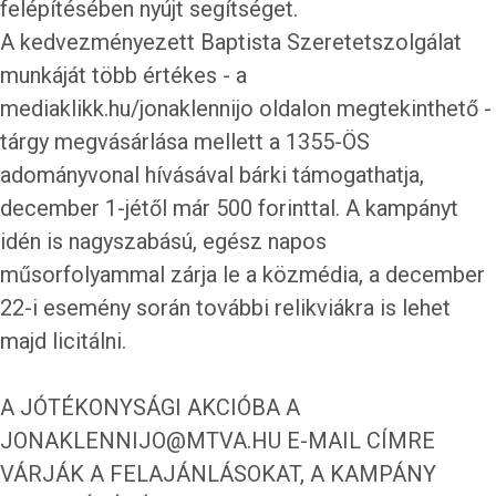
felépítésében nyújt segítséget.
A kedvezményezett Baptista Szeretetszolgálat
munkáját több értékes - a
mediaklikk.hu/jonaklennijo
oldalon megtekinthető -
tárgy megvásárlása mellett a 1355-ÖS
adományvonal hívásával bárki támogathatja,
december 1-jétől már 500 forinttal. A kampányt
idén is nagyszabású, egész napos
műsorfolyammal zárja le a közmédia, a december
22-i esemény során további relikviákra is lehet
majd licitálni.
A JÓTÉKONYSÁGI AKCIÓBA A
JONAKLENNIJO@MTVA.HU E-MAIL CÍMRE
VÁRJÁK A FELAJÁNLÁSOKAT, A KAMPÁNY