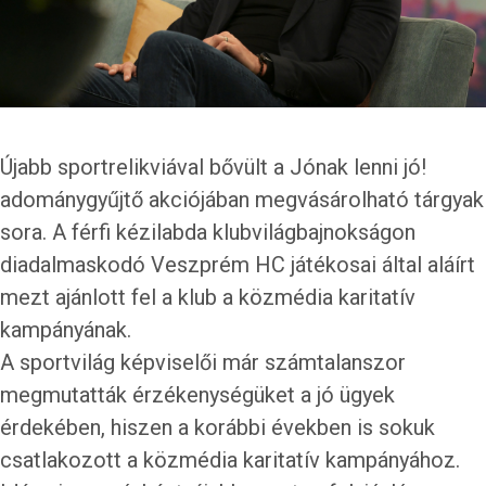
Újabb sportrelikviával bővült a Jónak lenni jó!
adománygyűjtő akciójában megvásárolható tárgyak
sora. A férfi kézilabda klubvilágbajnokságon
diadalmaskodó Veszprém HC játékosai által aláírt
mezt ajánlott fel a klub a közmédia karitatív
kampányának.
A sportvilág képviselői már számtalanszor
megmutatták érzékenységüket a jó ügyek
érdekében, hiszen a korábbi években is sokuk
csatlakozott a közmédia karitatív kampányához.