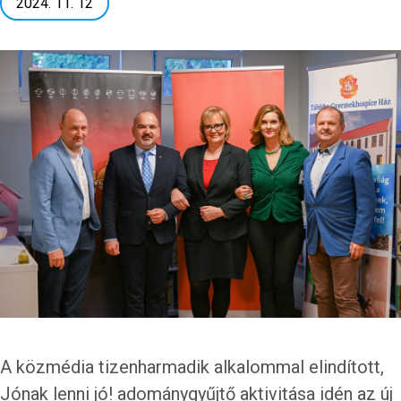
2024. 11. 12
A közmédia tizenharmadik alkalommal elindított,
Jónak lenni jó! adománygyűjtő aktivitása idén az új