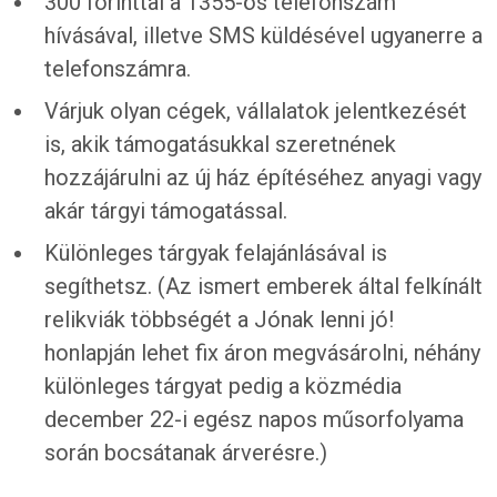
300 forinttal a 1355-ös telefonszám
hívásával, illetve SMS küldésével ugyanerre a
telefonszámra.
Várjuk olyan cégek, vállalatok jelentkezését
is, akik támogatásukkal szeretnének
hozzájárulni az új ház építéséhez anyagi vagy
akár tárgyi támogatással.
Különleges tárgyak felajánlásával is
segíthetsz. (Az ismert emberek által felkínált
relikviák többségét a Jónak lenni jó!
honlapján lehet fix áron megvásárolni, néhány
különleges tárgyat pedig a közmédia
december 22-i egész napos műsorfolyama
során bocsátanak árverésre.)