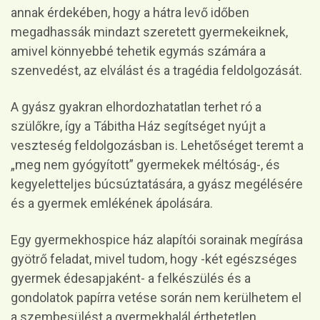
annak érdekében, hogy a hátra levő időben
megadhassák mindazt szeretett gyermekeiknek,
amivel könnyebbé tehetik egymás számára a
szenvedést, az elválást és a tragédia feldolgozását.
A gyász gyakran elhordozhatatlan terhet ró a
szülőkre, így a Tábitha Ház segítséget nyújt a
veszteség feldolgozásban is. Lehetőséget teremt a
„meg nem gyógyított” gyermekek méltóság-, és
kegyeletteljes búcsúztatására, a gyász megélésére
és a gyermek emlékének ápolására.
Egy gyermekhospice ház alapítói sorainak megírása
gyötrő feladat, mivel tudom, hogy -két egészséges
gyermek édesapjaként- a felkészülés és a
gondolatok papírra vetése során nem kerülhetem el
a szembesülést a gyermekhalál érthetetlen