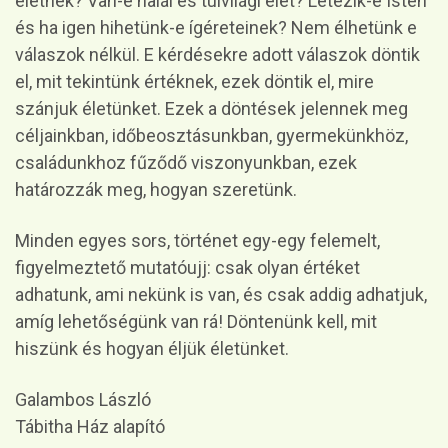
életnek? Van-e halál és túlvilági élet? Létezik-e Isten
és ha igen hihetünk-e ígéreteinek? Nem élhetünk e
válaszok nélkül. E kérdésekre adott válaszok döntik
el, mit tekintünk értéknek, ezek döntik el, mire
szánjuk életünket. Ezek a döntések jelennek meg
céljainkban, időbeosztásunkban, gyermekünkhöz,
családunkhoz fűződő viszonyunkban, ezek
határozzák meg, hogyan szeretünk.
Minden egyes sors, történet egy-egy felemelt,
figyelmeztető mutatóujj: csak olyan értéket
adhatunk, ami nekünk is van, és csak addig adhatjuk,
amíg lehetőségünk van rá! Döntenünk kell, mit
hiszünk és hogyan éljük életünket.
Galambos László
Tábitha Ház alapító