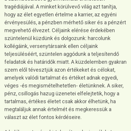
tragédiájával. A minket körülvevő világ azt tanítja,
hogy az élet egyetlen értelme a karrier, az egyéni
érvényesülés, a pénzben mérhető siker és a pénzért
megvehető élvezet. Céljaink elérése érdekében
szüntelenül küzdünk és dolgozunk: harcolunk
kollégáink, versenytársaink ellen céljaink
teljesüléséért, szüntelen aggódunk a teljesítendő
feladatok és határidők miatt. A küzdelemben gyakran
szem elől tévesztjük azon értékeket és célokat,
amelyek valódi tartalmat és értéket adnak egyedi,
véges -és megismételhetetlen- életünknek. A siker,
pénz, csillogás hazug üzenetei elfelejtetik, hogy a
tartalmas, értékes életet csak akkor élhetünk, ha
megtaláljuk annak értelmét és megkeressük a
választ az élet fontos kérdéseire.