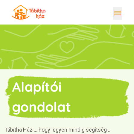
menu
Bemutatkozás
Támogatás
Szolgáltatások
Önkéntesség
Alapítói
Hírek
Kapcsolat
gondolat
Belépés / regisztráció
Tábitha Ház … hogy legyen mindig segítség …