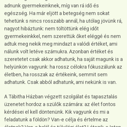
adnunk gyermekeinknek, míg van rá idő és
egészség. Ha már eljött a betegség nem sokat
tehetünk s nincs rosszabb annál, ha utólag jövünk rá,
nagyot hibáztunk: nem töltöttünk elég időt
gyermekeinkkel, nem szerettük őket eléggé és nem
adtuk meg nekik meg mindazt a valódi értéket, ami
nálunk volt letéve számukra. Azonban értéket és
szeretetet csak akkor adhatunk, ha saját magunk is a
helyünkön vagyunk: ha rossz célokra fókuszálunk az
életben, ha rosszak az értékeink, semmit sem
adhatunk. Csak abból adhatunk, ami nekünk is van.
A Tábitha Házban végzett szolgálat és tapasztalás
üzenetet hordoz a szülők számára: az élet fontos
kérdései el kell döntenünk. Kik vagyunk és mi a
feladatunk a földön? Van-e célja és értelme az