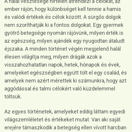
A halál vesztesége hirtelen átrendezi a célokat, az
ember rájön, hogy különbséget kell tennie a hamis
és valódi értékek és célok között. A sürgős dolgok
nem szoríthatják ki a fontos dolgokat. Egy gyermek
gyötrő betegsége nyomán rájövünk, milyen érték is
az egészség, milyen ajándék egy nyugodtan átaludt
éjszaka. A minden történet végén megjelenő halál
élesen világítja meg, milyen drágák azok a
visszahozhatatlan napok, hetek, hónapok és évek,
amelyeket egészségben együtt tölt el egy család, és
amelyek nem azért mérettek ki számunkra, hogy azt
aggódással és talmi célokért való küzdelemmel
töltsük.
Az egyes történetek, amelyeket eddig láttam egyedi
világszemléletet és értékeket mutat. Van aki saját
erejére támaszkodik a betegség ellen vívott harcban