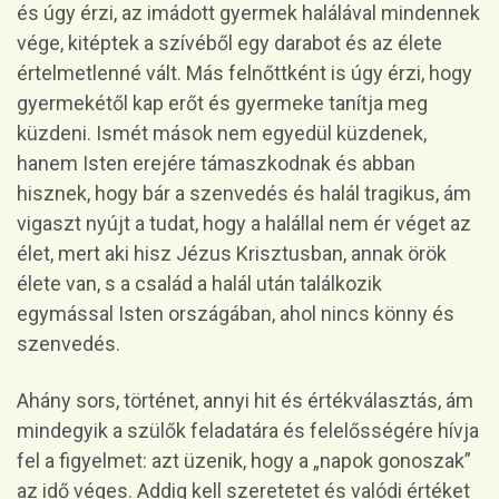
és úgy érzi, az imádott gyermek halálával mindennek
vége, kitéptek a szívéből egy darabot és az élete
értelmetlenné vált. Más felnőttként is úgy érzi, hogy
gyermekétől kap erőt és gyermeke tanítja meg
küzdeni. Ismét mások nem egyedül küzdenek,
hanem Isten erejére támaszkodnak és abban
hisznek, hogy bár a szenvedés és halál tragikus, ám
vigaszt nyújt a tudat, hogy a halállal nem ér véget az
élet, mert aki hisz Jézus Krisztusban, annak örök
élete van, s a család a halál után találkozik
egymással Isten országában, ahol nincs könny és
szenvedés.
Ahány sors, történet, annyi hit és értékválasztás, ám
mindegyik a szülők feladatára és felelősségére hívja
fel a figyelmet: azt üzenik, hogy a „napok gonoszak”
az idő véges. Addig kell szeretetet és valódi értéket