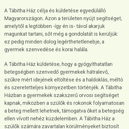
A Tábitha Ház célja és küldetése egyedülálló
Magyarországon. Azon a területen nyújt segítséget,
amelytől a legtöbben -így én is- távol akarjuk
magunkat tartani, sőt még a gondolatát is kerüljük:
ez pedig minden dolog legérthetetlenebje, a
gyermek szenvedése és korai halála.
A Tábitha Ház küldetése, hogy a gyógyíthatatlan
betegségben szenvedő gyermekek hátralevő,
szűkre mért idejének eltöltése és a haldoklás, méltó
és szeretetteljes környezetben történjék. A Tábitha
Házban a gyermekek szakszerű orvosi segítséget
kapnak, miközben a szülők és rokonok folyamatosan
a beteg mellett lehetnek, támogatva őket a betegség
ellen vívott nehéz küzdelemben. A Tábitha Ház a
szülők számára zavartalan körülményeket biztosít