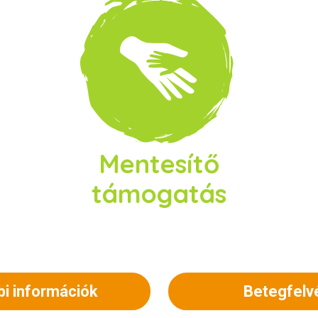
Mentesítő
támogatás
i információk
Betegfelv