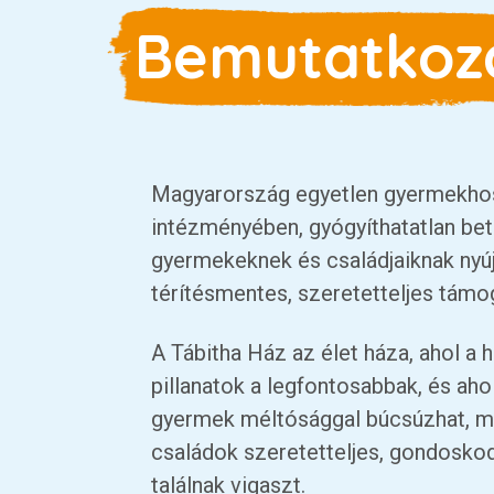
Bemutatkoz
Magyarország egyetlen gyermekho
intézményében, gyógyíthatatlan be
gyermekeknek és családjaiknak nyú
térítésmentes, szeretetteljes támo
A Tábitha Ház az élet háza, ahol a ha
pillanatok a legfontosabbak, és ah
gyermek méltósággal búcsúzhat, m
családok szeretetteljes, gondosko
találnak vigaszt.