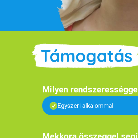
Támogatás
Milyen rendszerességgel
Egyszeri alkalommal
Mekkora összeggel segí