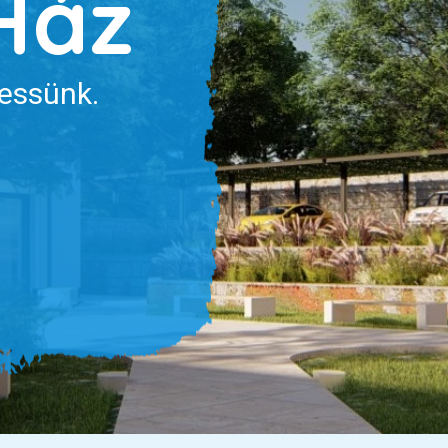
Ház
essünk.