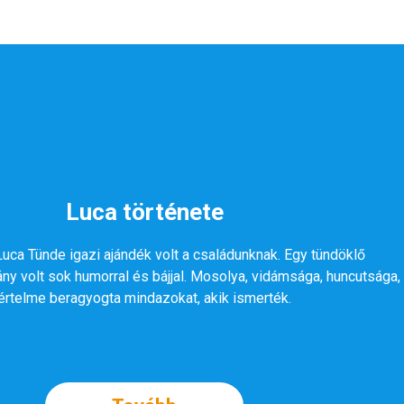
Luca története
Luca Tünde igazi ajándék volt a családunknak. Egy tündöklő
y volt sok humorral és bájjal. Mosolya, vidámsága, huncutsága,
értelme beragyogta mindazokat, akik ismerték.