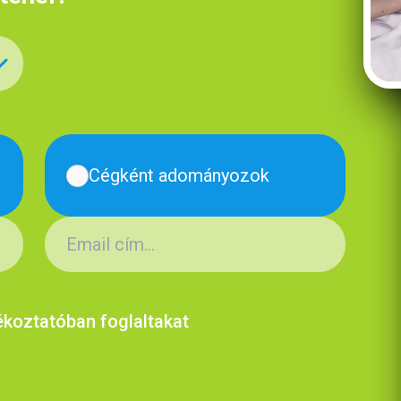
Cégként adományozok
ékoztatóban foglaltakat