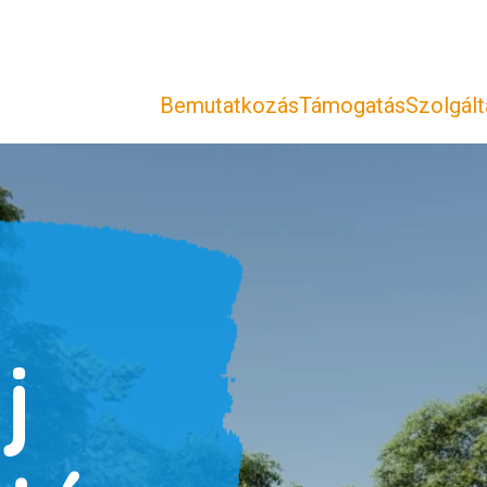
Bemutatkozás
Támogatás
Szolgál
j