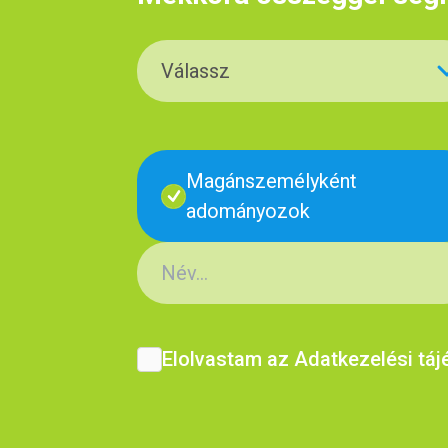
Válassz
Magánszemélyként
adományozok
Elolvastam az Adatkezelési táj