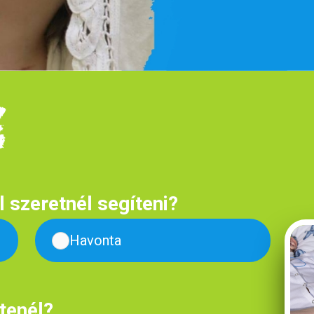
 szeretnél segíteni?
Havonta
tenél?