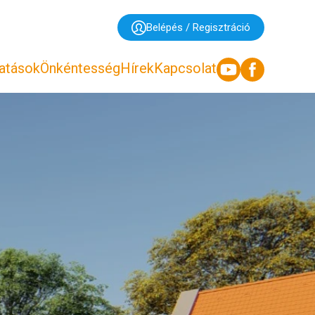
Belépés / Regisztráció
tatások
Önkéntesség
Hírek
Kapcsolat