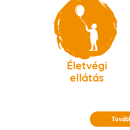
Életvégi
ellátás
Tovább