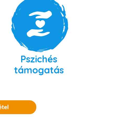
Pszichés
támogatás
étel