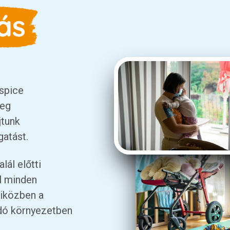
ás
spice
teg
jtunk
gatást.
lál előtti
ol minden
iközben a
dó környezetben